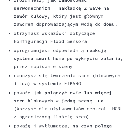
zrozumiesz,
jak zamontować
serwomechnizm - nakładkę Z-Wave na
zawór kulowy
, który jest głównym
zaworem doprowadzającym wodę do domu.
otrzymasz wskazówki dotyczące
konfiguracji Flood Sensora
oprogramujesz odpowiednią
reakcję
systemu smart home po wykryciu zalania
,
przez napisanie sceny
nauczysz się tworzenia scen (blokowych
i Lua) w systemie FIBARO
pokaże jak
połączyć dwie lub więcej
scen blokowych w jedną scenę Lua
(korzyść dla użytkowników centrali HC3L
z ograniczoną ilością scen)
pokażę i wytłumaczę,
na czym polega