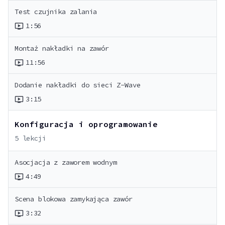
Test czujnika zalania
1:56
ondemand_video
Montaż nakładki na zawór
11:56
ondemand_video
Dodanie nakładki do sieci Z-Wave
3:15
ondemand_video
Konfiguracja i oprogramowanie
5
lekcji
Asocjacja z zaworem wodnym
4:49
ondemand_video
Scena blokowa zamykająca zawór
3:32
ondemand_video