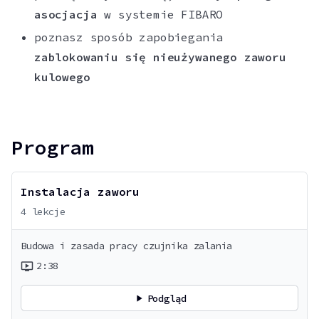
asocjacja
w systemie FIBARO
poznasz sposób zapobiegania
zablokowaniu się nieużywanego zaworu
kulowego
Program
Instalacja zaworu
4
lekcje
Budowa i zasada pracy czujnika zalania
2:38
ondemand_video
Podgląd
play_arrow