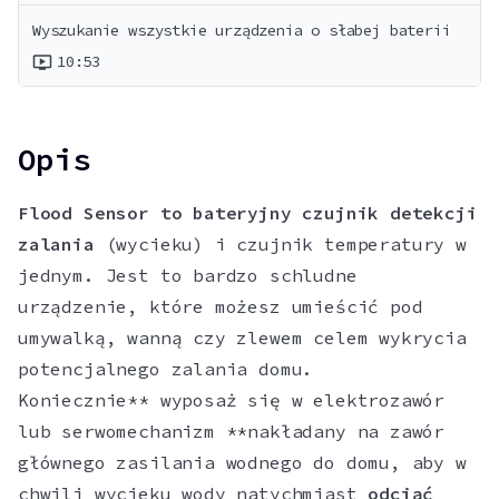
Wyszukanie wszystkie urządzenia o słabej baterii
10:53
ondemand_video
Opis
Flood Sensor to bateryjny czujnik detekcji
zalania
(wycieku) i czujnik temperatury w
jednym. Jest to bardzo schludne
urządzenie, które możesz umieścić pod
umywalką, wanną czy zlewem celem wykrycia
potencjalnego zalania domu.
Koniecznie** wyposaż się w elektrozawór
lub serwomechanizm **nakładany na zawór
głównego zasilania wodnego do domu, aby w
chwili wycieku wody natychmiast
odciąć