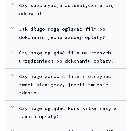
expand_more
Czy subskrypcja automatycznie się
odnawia?
expand_more
Jak długo mogę oglądać film po
dokonaniu jednorazowej opłaty?
expand_more
Czy mogę oglądać film na różnych
urządzeniach po dokonaniu opłaty?
expand_more
Czy mogę zwrócić film i otrzymać
zwrot pieniędzy, jeżeli zmienię
zdanie?
expand_more
Czy mogę oglądać kurs kilka razy w
ramach opłaty?
expand_more