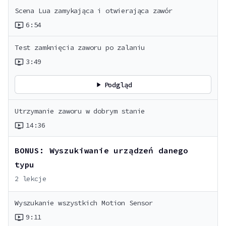
Scena Lua zamykająca i otwierająca zawór
6:54
ondemand_video
Test zamknięcia zaworu po zalaniu
3:49
ondemand_video
Podgląd
play_arrow
Utrzymanie zaworu w dobrym stanie
14:36
ondemand_video
BONUS: Wyszukiwanie urządzeń danego
typu
2
lekcje
Wyszukanie wszystkich Motion Sensor
9:11
ondemand_video