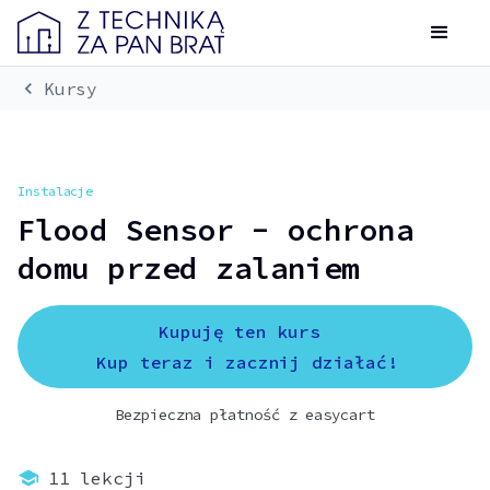
chevron_left
Kursy
Instalacje
Flood Sensor - ochrona
domu przed zalaniem
Kupuję ten kurs
Kup teraz i zacznij działać!
Bezpieczna płatność z easycart
school
11
lekcji