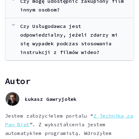
Czy mogę udostępnić zakupiony film
innym osobom?
expand_more
Czy Usługodawca jest
odpowiedzialny, jeżeli zdarzy mi
się wypadek podczas stosowania
instrukcji z filmów wideo?
Autor
Łukasz Gawryjołek
Jestem założycielem portalu “
Z Techniką za
Pan Brat
”. Z wykształcenia jestem
automatykiem programistą. Wdrożyłem