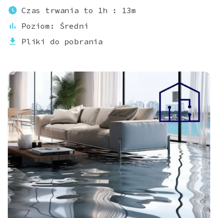
watch_later
Czas trwania to
1h : 13m
bar_chart
Poziom:
Średni
download
Pliki do pobrania