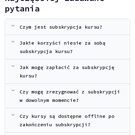
pytania
expand_more
Czym jest subskrypcja kursu?
expand_more
Jakie korzyści niesie za sobą
subskrypcja kursu?
expand_more
Jak mogę zapłacić za subskrypcję
kursu?
expand_more
Czy mogę zrezygnować z subskrypcji
w dowolnym momencie?
expand_more
Czy kursy są dostępne offline po
zakończeniu subskrypcji?