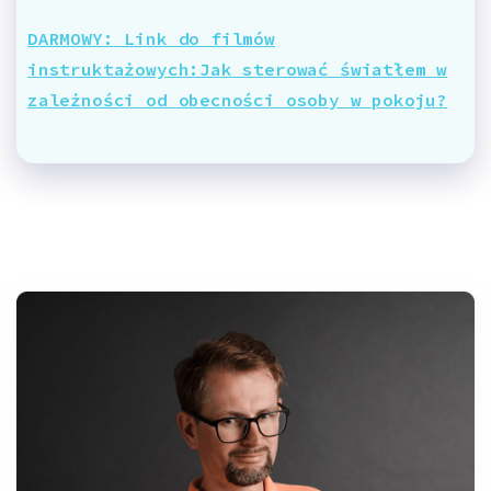
DARMOWY:
Link do filmów
instruktażowych:Jak sterować światłem w
zależności od obecności osoby w pokoju?