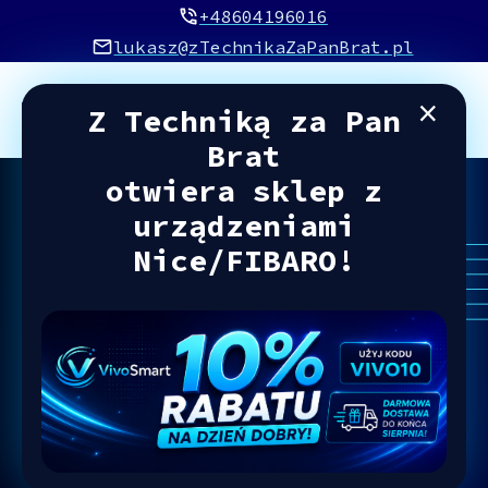
+48604196016
lukasz@zTechnikaZaPanBrat.pl
×
Z Techniką za Pan
Brat
otwiera sklep z
urządzeniami
Samodzielnie
Nice/FIBARO!
skonfiguruj smart
home... z moją
drobną pomocą
Odkryj gotowe instrukcje wideo, w