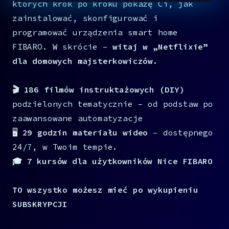
których krok po kroku pokażę Ci, jak
zainstalować, skonfigurować i
programować urządzenia smart home
FIBARO. W skrócie –
witaj w „Netflixie”
dla domowych majsterkowiczów.
🎬
186 filmów instruktażowych (DIY)
podzielonych tematycznie – od podstaw po
zaawansowane automatyzacje
🖥️
29 godzin materiału wideo
– dostępnego
24/7, w Twoim tempie.
🎓
7 kursów dla użytkowników Nice FIBARO
TO wszystko możesz mieć po wykupieniu
SUBSKRYPCJI